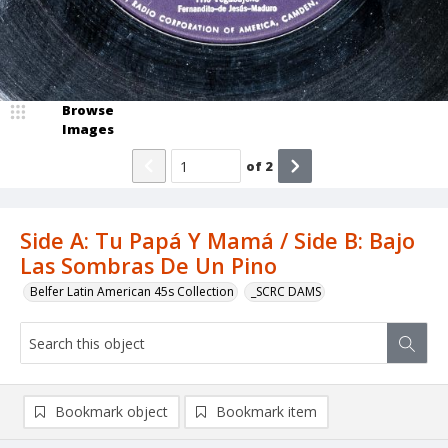
Browse
Images
of
2
Side A: Tu Papá Y Mamá / Side B: Bajo
Las Sombras De Un Pino
Belfer Latin American 45s Collection
_SCRC DAMS
Bookmark object
Bookmark item